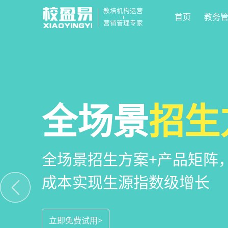
教培机构运营
首页
教务
+
营销管理专家
校区
全场景
教培机构
运营管
招生
小
教培机构数字化全场景运营
全场景招生方案+产品矩阵
一部手机链接机构、学员、
位解决学校经营管理难题
成本实现生源指数级增长
捷，互动零距离，体验更满
立即免费试用>
立即免费试用>
立即免费试用>