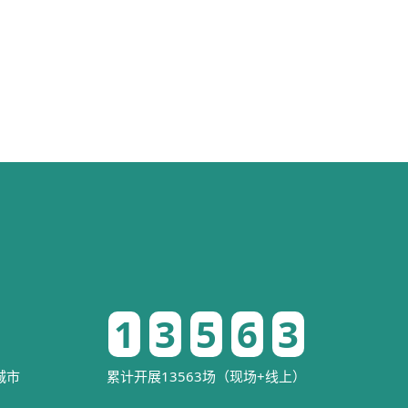
1
3
5
6
3
城市
累计开展13563场（现场+线上）