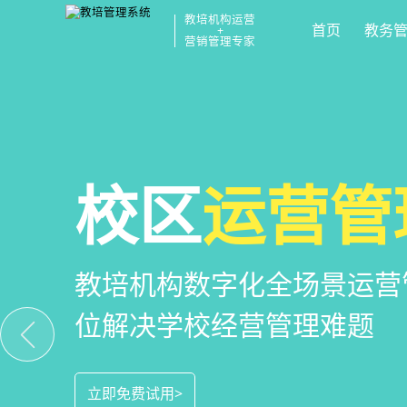
教培机构运营
首页
教务
+
营销管理专家
教培机构
校区
全场景
运营管
招生
小
一部手机链接机构、学员、
教培机构数字化全场景运营
全场景招生方案+产品矩阵
捷，互动零距离，体验更满
位解决学校经营管理难题
成本实现生源指数级增长
立即免费试用>
立即免费试用>
立即免费试用>