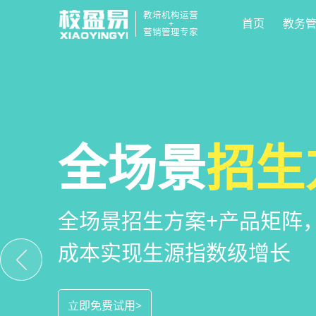
教培机构运营
首页
教务
+
营销管理专家
校区
全场景
教培机构
运营管
招生
小
教培机构数字化全场景运营
全场景招生方案+产品矩阵
一部手机链接机构、学员、
位解决学校经营管理难题
成本实现生源指数级增长
捷，互动零距离，体验更满
立即免费试用>
立即免费试用>
立即免费试用>