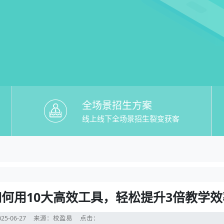
全场景招生方案
线上线下全场景招生裂变获客
培机构系统升级秘籍：揭秘如何用10大高
何用10大高效工具，轻松提升3倍教学效率？
何用10大高效工具，轻松提升3倍教学效
25-06-27
来源：校盈易
点击：