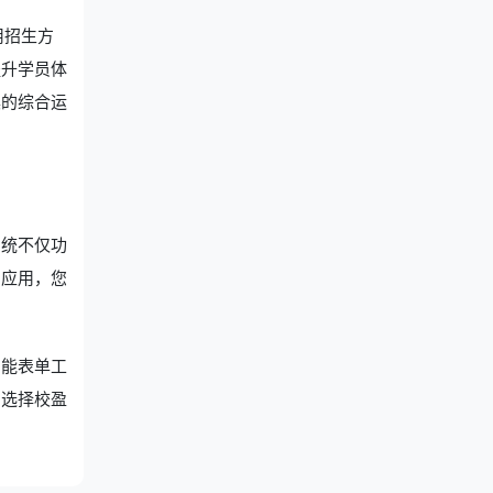
用招生方
提升学员体
具的综合运
系统不仅功
和应用，您
智能表单工
。选择校盈