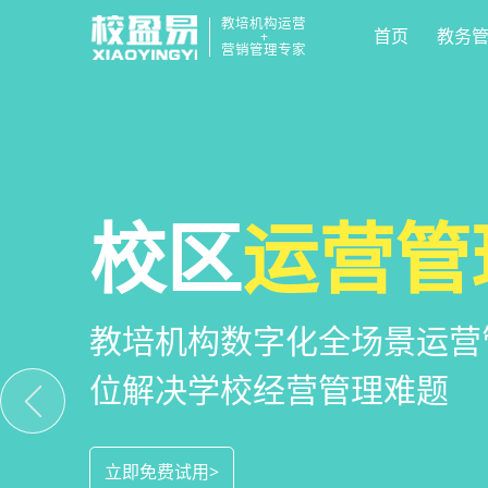
教培机构运营
首页
教务
+
营销管理专家
教培机构
校区
全场景
运营管
招生
小
一部手机链接机构、学员、
教培机构数字化全场景运营
全场景招生方案+产品矩阵
捷，互动零距离，体验更满
位解决学校经营管理难题
成本实现生源指数级增长
立即免费试用>
立即免费试用>
立即免费试用>