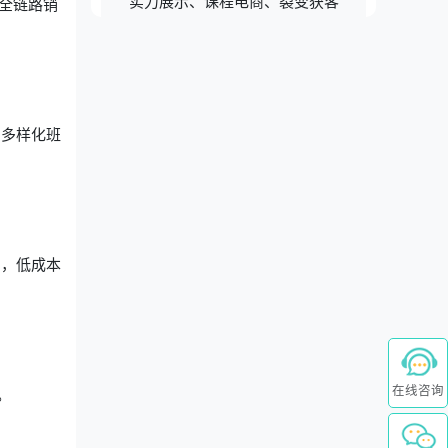
实力展示、课程电商、裂变获客
全链路销
，多样化班
绍，低成本
在线咨询
。