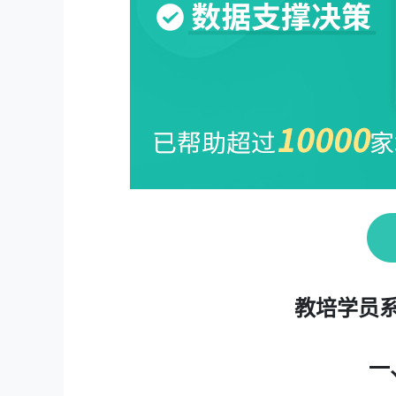
教培学员
一