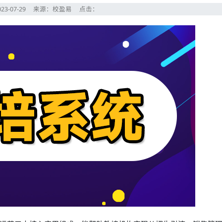
23-07-29
来源：校盈易
点击：