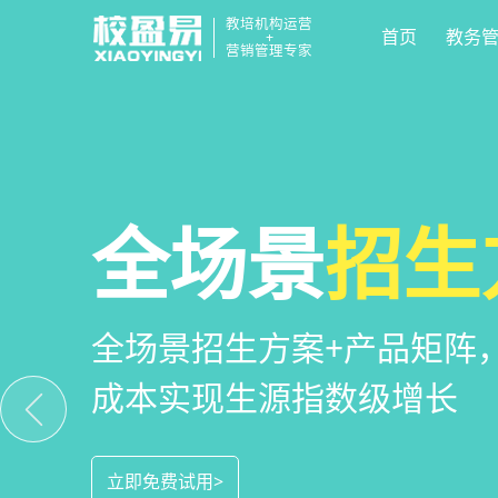
教培机构运营
首页
教务
+
营销管理专家
校区
全场景
教培机构
运营管
招生
小
教培机构数字化全场景运营
全场景招生方案+产品矩阵
一部手机链接机构、学员、
位解决学校经营管理难题
成本实现生源指数级增长
捷，互动零距离，体验更满
立即免费试用>
立即免费试用>
立即免费试用>