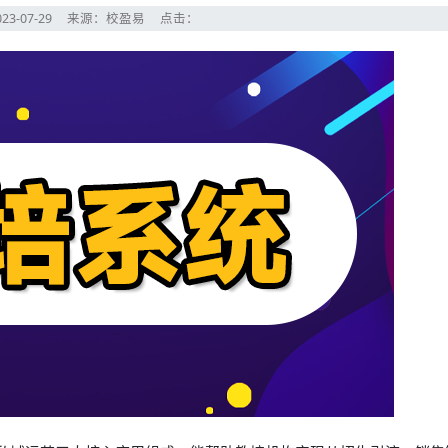
23-07-29
来源：校盈易
点击：