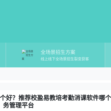
全场景招生方案
线上线下全场景招生裂变获客
教培考勤消课软件哪个好】哪个好？推荐
哪个好？推荐校盈易教培考勤消课软件哪个好教务管
个好？推荐校盈易教培考勤消课软件哪
务管理平台