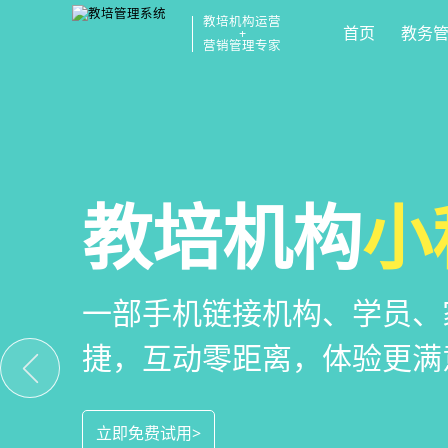
教培机构运营
首页
教务
+
营销管理专家
校区
全场景
教培机构
运营管
招生
小
教培机构数字化全场景运营
全场景招生方案+产品矩阵
一部手机链接机构、学员、
位解决学校经营管理难题
成本实现生源指数级增长
捷，互动零距离，体验更满
立即免费试用>
立即免费试用>
立即免费试用>