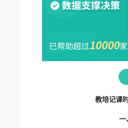
教培记课
一