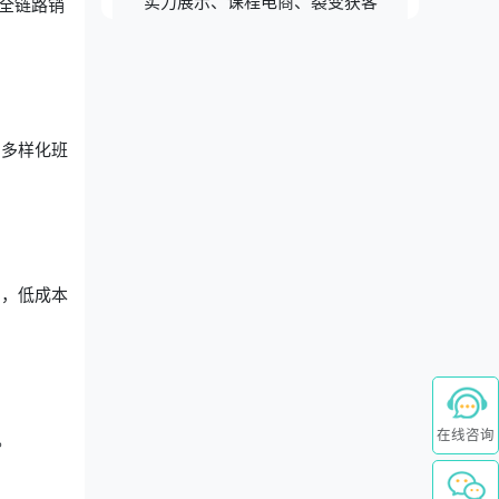
实力展示、课程电商、裂变获客
全链路销
，多样化班
绍，低成本
在线咨询
。