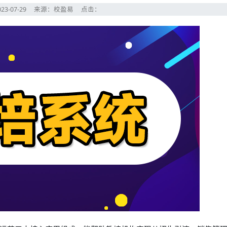
23-07-29
来源：校盈易
点击：