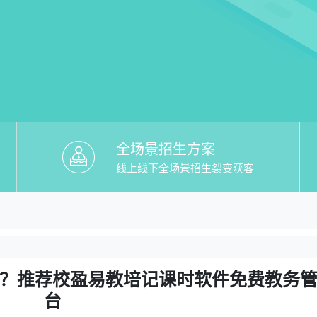
全场景招生方案
线上线下全场景招生裂变获客
教培记课时软件免费】哪个好？推荐校盈
好？推荐校盈易教培记课时软件免费教务管理平台
？推荐校盈易教培记课时软件免费教务
台