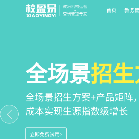
教培机构运营
首页
教务
+
营销管理专家
校区
全场景
教培机构
运营管
招生
小
教培机构数字化全场景运营
全场景招生方案+产品矩阵
一部手机链接机构、学员、
位解决学校经营管理难题
成本实现生源指数级增长
捷，互动零距离，体验更满
立即免费试用>
立即免费试用>
立即免费试用>