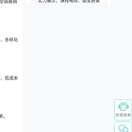
实力展示、课程电商、裂变获客
全链路销
计，多样化
绍，低成本
在线咨询
率。