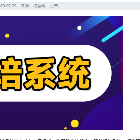
23-07-29
来源：校盈易
点击：