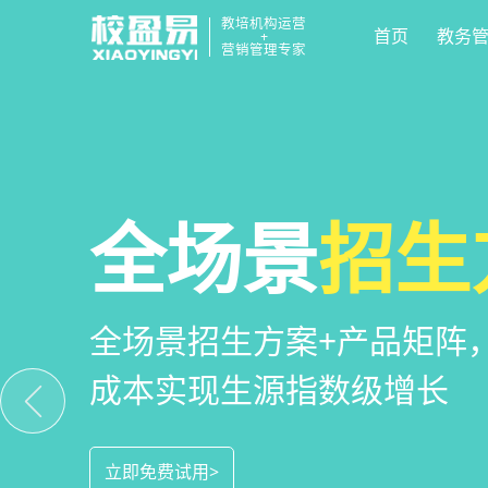
教培机构运营
首页
教务
+
营销管理专家
校区
全场景
教培机构
运营管
招生
小
教培机构数字化全场景运营
全场景招生方案+产品矩阵
一部手机链接机构、学员、
位解决学校经营管理难题
成本实现生源指数级增长
捷，互动零距离，体验更满
立即免费试用>
立即免费试用>
立即免费试用>