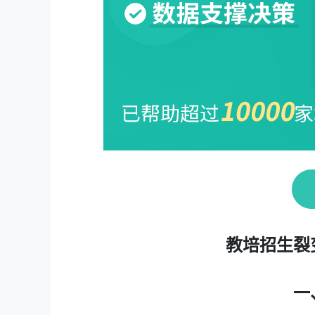
教培招生裂
一