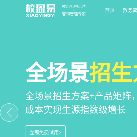
教培机构运营
首页
教务
+
营销管理专家
校区
全场景
教培机构
运营管
招生
小
教培机构数字化全场景运营
全场景招生方案+产品矩阵
一部手机链接机构、学员、
位解决学校经营管理难题
成本实现生源指数级增长
捷，互动零距离，体验更满
立即免费试用>
立即免费试用>
立即免费试用>