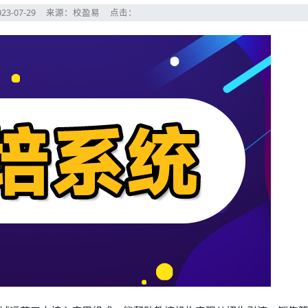
23-07-29
来源：校盈易
点击：