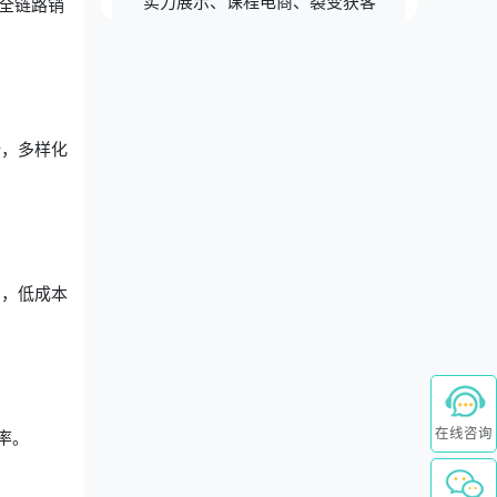
实力展示、课程电商、裂变获客
全链路销
计，多样化
绍，低成本
在线咨询
率。