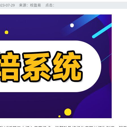
23-07-29
来源：校盈易
点击：