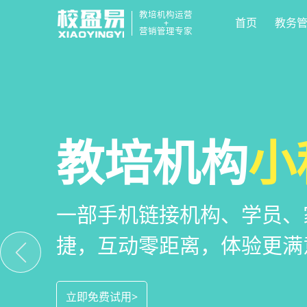
教培机构运营
首页
教务
+
营销管理专家
校区
全场景
教培机构
运营管
招生
小
教培机构数字化全场景运营
全场景招生方案+产品矩阵
一部手机链接机构、学员、
位解决学校经营管理难题
成本实现生源指数级增长
捷，互动零距离，体验更满
立即免费试用>
立即免费试用>
立即免费试用>