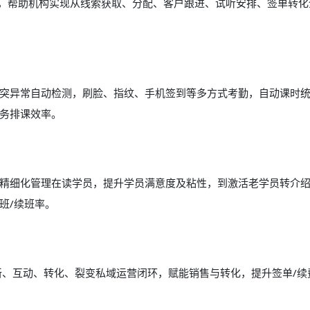
能，帮助机构实现从线索获取、分配、客户跟进、试听安排、签单转化
突异常自动检测，刷脸、指纹、手机签到等多方式考勤，自动课时
务排课效率。
精细化管理在读学员，提升学员满意度及粘性，到激活老学员转介
班/续班率。
新、互动、转化、裂变私域运营闭环，赋能销售与转化，提升签单/续