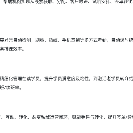
能，帮助机构实现从线索获取、分配、客户跟进、试听安排、签单转化
突异常自动检测，刷脸、指纹、手机签到等多方式考勤，自动课时
务排课效率。
精细化管理在读学员，提升学员满意度及粘性，到激活老学员转介
班/续班率。
新、互动、转化、裂变私域运营闭环，赋能销售与转化，提升签单/续