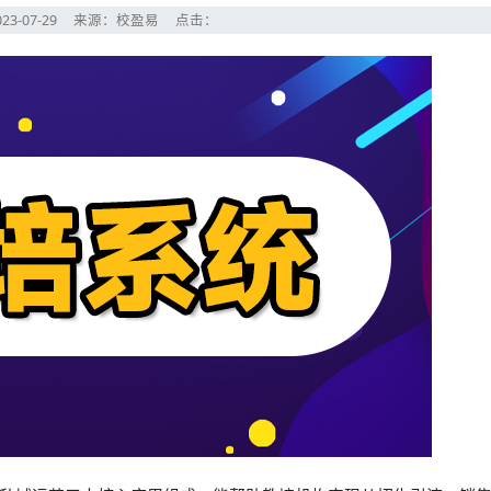
23-07-29
来源：校盈易
点击：