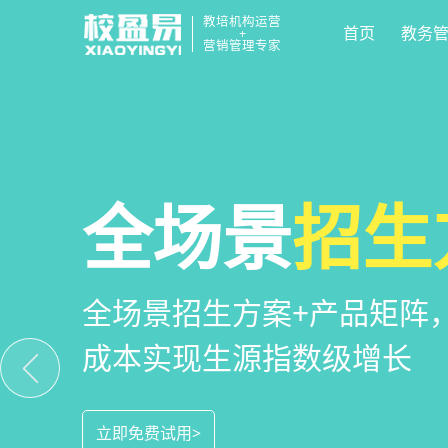
教培机构运营
首页
教务
+
营销管理专家
校区
全场景
教培机构
运营管
招生
小
教培机构数字化全场景运营
全场景招生方案+产品矩阵
一部手机链接机构、学员、
位解决学校经营管理难题
成本实现生源指数级增长
捷，互动零距离，体验更满
立即免费试用>
立即免费试用>
立即免费试用>