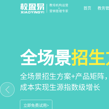
教培机构运营
首页
教务
+
营销管理专家
校区
全场景
教培机构
运营管
招生
小
教培机构数字化全场景运营
全场景招生方案+产品矩阵
一部手机链接机构、学员、
位解决学校经营管理难题
成本实现生源指数级增长
捷，互动零距离，体验更满
立即免费试用>
立即免费试用>
立即免费试用>