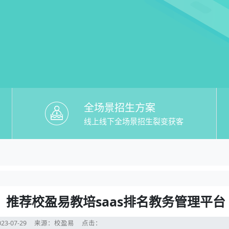
全场景招生方案
线上线下全场景招生裂变获客
saas排名】哪个好？推荐校盈易教培sa
荐校盈易教培saas排名教务管理平台
？推荐校盈易教培saas排名教务管理平台
23-07-29
来源：校盈易
点击：