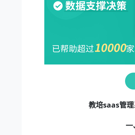
教培saas
一