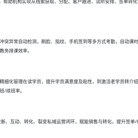
能，帮助机构实现从线索获取、分配、客户跟进、试听安排、签单转化
课，冲突异常自动检测，刷脸、指纹、手机签到等多方式考勤，自动课
教务排课效率。
精细化管理在读学员，提升学员满意度及粘性，到激活老学员转介
班/续班率。
打通拉新、互动、转化、裂变私域运营闭环，赋能销售与转化，提升签单