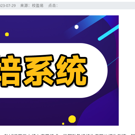
23-07-29
来源：校盈易
点击：