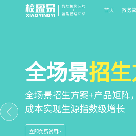
教培机构运营
首页
教务
+
营销管理专家
校区
全场景
教培机构
运营管
招生
小
教培机构数字化全场景运营
全场景招生方案+产品矩阵
一部手机链接机构、学员、
位解决学校经营管理难题
成本实现生源指数级增长
捷，互动零距离，体验更满
立即免费试用>
立即免费试用>
立即免费试用>