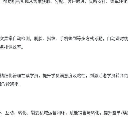
能，帮助机构实现从线索获取、分配、客户跟进、试听安排、签单转化
突异常自动检测，刷脸、指纹、手机签到等多方式考勤，自动课时
务排课效率。
精细化管理在读学员，提升学员满意度及粘性，到激活老学员转介
班/续班率。
新、互动、转化、裂变私域运营闭环，赋能销售与转化，提升签单/续