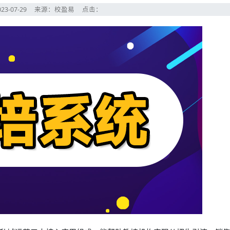
23-07-29
来源：校盈易
点击：