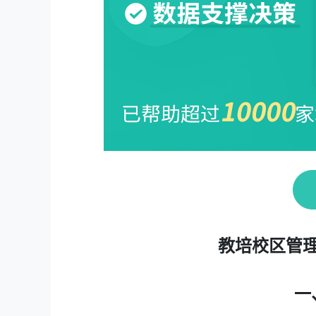
教培校区管
一