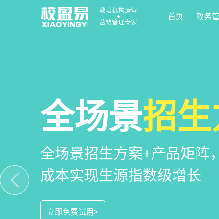
教培机构运营
首页
教务
+
营销管理专家
教培机构
校区
全场景
运营管
招生
小
一部手机链接机构、学员、
教培机构数字化全场景运营
全场景招生方案+产品矩阵
捷，互动零距离，体验更满
位解决学校经营管理难题
成本实现生源指数级增长
立即免费试用>
立即免费试用>
立即免费试用>