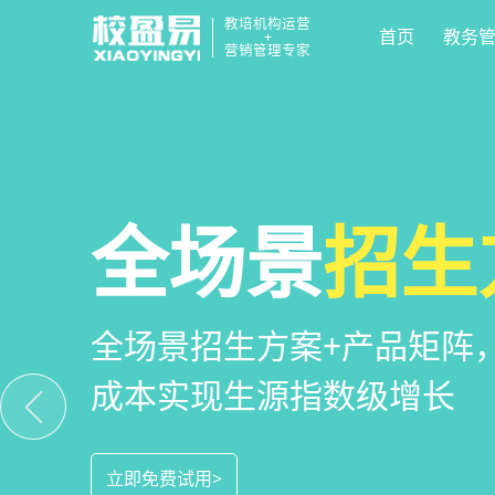
教培机构运营
首页
教务
+
营销管理专家
校区
全场景
教培机构
运营管
招生
小
教培机构数字化全场景运营
全场景招生方案+产品矩阵
一部手机链接机构、学员、
位解决学校经营管理难题
成本实现生源指数级增长
捷，互动零距离，体验更满
立即免费试用>
立即免费试用>
立即免费试用>