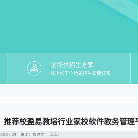
全场景招生方案
线上线下全场景招生裂变获客
教培行业家校软件】哪个好？推荐校盈易
？推荐校盈易教培行业家校软件教务管理平台
？推荐校盈易教培行业家校软件教务管理
23-07-29
来源：校盈易
点击：