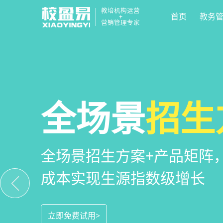
教培机构运营
首页
教务
+
营销管理专家
校区
全场景
教培机构
运营管
招生
小
教培机构数字化全场景运营
全场景招生方案+产品矩阵
一部手机链接机构、学员、
位解决学校经营管理难题
成本实现生源指数级增长
捷，互动零距离，体验更满
立即免费试用>
立即免费试用>
立即免费试用>