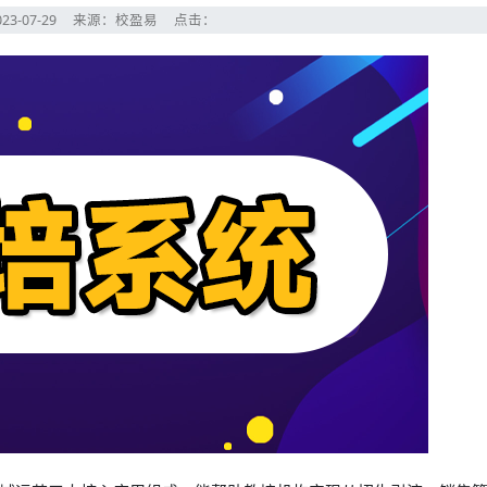
23-07-29
来源：校盈易
点击：