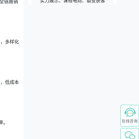
实力展示、课程电商、裂变获客
全链路销
计，多样化
绍，低成本
在线咨询
率。