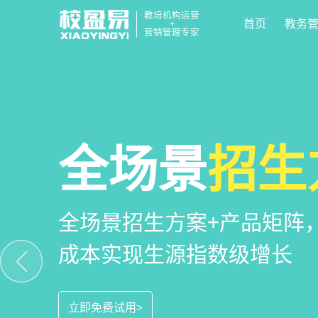
教培机构运营
首页
教务
+
营销管理专家
校区
全场景
教培机构
运营管
招生
小
教培机构数字化全场景运营
全场景招生方案+产品矩阵
一部手机链接机构、学员、
位解决学校经营管理难题
成本实现生源指数级增长
捷，互动零距离，体验更满
立即免费试用>
立即免费试用>
立即免费试用>