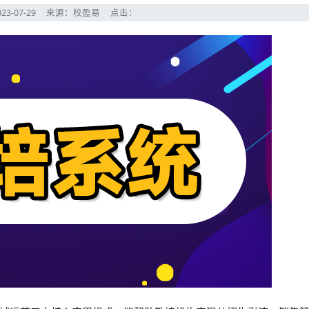
23-07-29
来源：校盈易
点击：