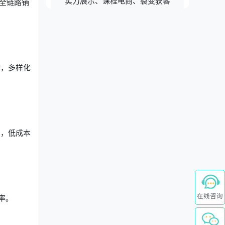
实力展示、课程电商、裂变获客
全链路销
计，多样化
绍，低成本
在线咨询
率。