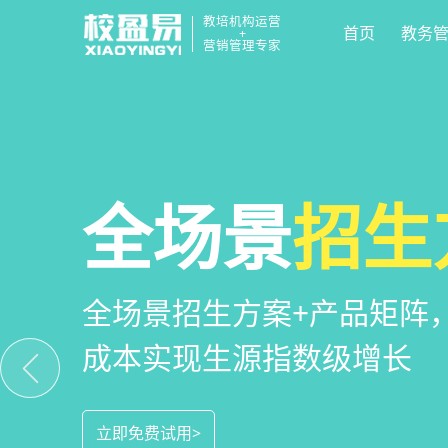
教培机构运营
首页
教务
+
营销管理专家
校区
全场景
教培机构
运营管
招生
小
教培机构数字化全场景运营
全场景招生方案+产品矩阵
一部手机链接机构、学员、
位解决学校经营管理难题
成本实现生源指数级增长
捷，互动零距离，体验更满
立即免费试用>
立即免费试用>
立即免费试用>