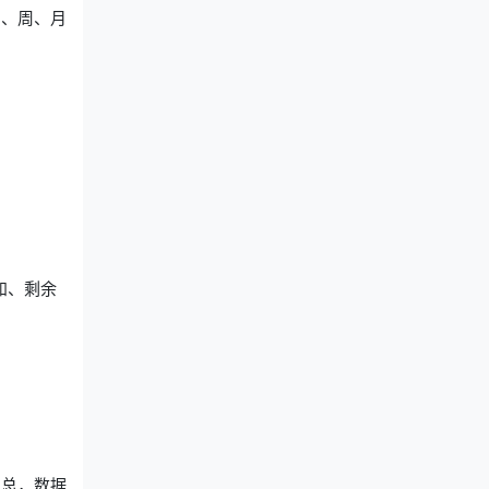
日、周、月
知、剩余
汇总，数据