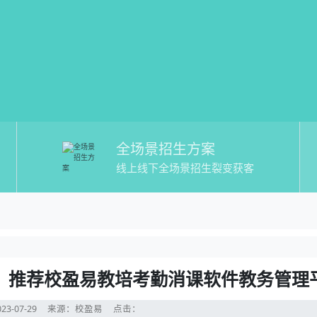
全场景招生方案
线上线下全场景招生裂变获客
教培考勤消课软件】哪个好？推荐校盈易
？推荐校盈易教培考勤消课软件教务管理平台
？推荐校盈易教培考勤消课软件教务管理
23-07-29
来源：校盈易
点击：