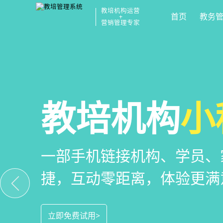
教培机构运营
首页
教务
+
营销管理专家
校区
全场景
教培机构
运营管
招生
小
教培机构数字化全场景运营
全场景招生方案+产品矩阵
一部手机链接机构、学员、
位解决学校经营管理难题
成本实现生源指数级增长
捷，互动零距离，体验更满
立即免费试用>
立即免费试用>
立即免费试用>