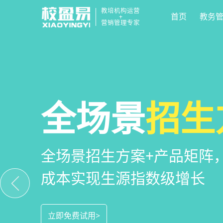
教培机构运营
首页
教务
+
营销管理专家
校区
全场景
教培机构
运营管
招生
小
教培机构数字化全场景运营
全场景招生方案+产品矩阵
一部手机链接机构、学员、
位解决学校经营管理难题
成本实现生源指数级增长
捷，互动零距离，体验更满
立即免费试用>
立即免费试用>
立即免费试用>