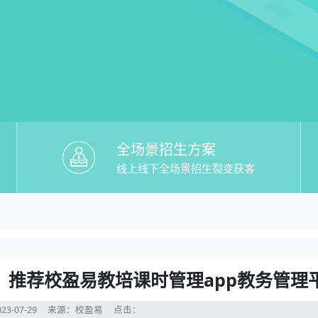
全场景招生方案
线上线下全场景招生裂变获客
培课时管理app】哪个好？推荐校盈易教
推荐校盈易教培课时管理app教务管理平台
？推荐校盈易教培课时管理app教务管理
23-07-29
来源：校盈易
点击：